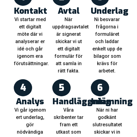
Kontakt
Avtal
Underlag
Vi startar med
När
Ni besvarar
ett digitalt
uppdragsavtalet
frågorna i
möte där vi
är signerat
formuläret
analyserar er
skickar vi ut
och laddar
idé och går
ett digitalt
enkelt upp de
igenom era
formulär för
bilagor som
förutsättningar.
att samla in
krävs för
rätt fakta.
arbetet.
4
5
6
Analys
Handläggning
Inlämning
Vi går igenom
Våra
När ni har
ert underlag,
skribenter tar
godkänt
gör
fram ett
slutresultatet
nödvändiga
utkast som
skickar vi in