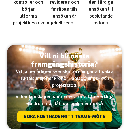
kontroller och
revideras och
den färdiga
börjar
finslipas tills
ansökan till
utforma
ansökan är
beslutande
projektbeskrivningen.
helt redo.
instans.
Vill ni bli nästa
framgångshistoria?
Vi hjälper årligen svenska föreningar att säkra
10-tals miljoner kronor i anläggnings- och
projektstöd.
Vi har kunskapen som krävs för att förverkliga
era drömmar, låt oss hjälpa er också.
BOKA KOSTNADSFRITT TEAMS-MÖTE