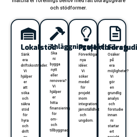
matcha er förenings behov med rätt bidragsgivare
och stödformer.
Lokalstöd
Anläggningsstöd
Projektbidrag
Förstud
Ska
Sänk
Förverkliga
Osäker
ni
era
nya
på
bygga
driftskostnader.
idéer.
era
nytt
Vi
Vi
möjligheter?
eller
hjälper
söker
Vi
renovera?
er
medel
gör
Vi
att
för
en
hjälper
söka
projekt
grundlig
er
och
inom
analys
hitta
säkra
integration,
och
finansiering
stöd
jämställdhet
förstudie
för
för
och
innan
om-
hyra
ungdom.
ni
och
och
startar
tillbyggnad.
drift
ert