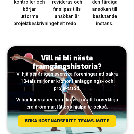
kontroller och
revideras och
den färdiga
börjar
finslipas tills
ansökan till
utforma
ansökan är
beslutande
projektbeskrivningen.
helt redo.
instans.
Vill ni bli nästa
framgångshistoria?
Vi hjälper årligen svenska föreningar att säkra
10-tals miljoner kronor i anläggnings- och
projektstöd.
Vi har kunskapen som krävs för att förverkliga
era drömmar, låt oss hjälpa er också.
BOKA KOSTNADSFRITT TEAMS-MÖTE