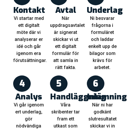
Kontakt
Avtal
Underlag
Vi startar med
När
Ni besvarar
ett digitalt
uppdragsavtalet
frågorna i
möte där vi
är signerat
formuläret
analyserar er
skickar vi ut
och laddar
idé och går
ett digitalt
enkelt upp de
igenom era
formulär för
bilagor som
förutsättningar.
att samla in
krävs för
rätt fakta.
arbetet.
4
5
6
Analys
Handläggning
Inlämning
Vi går igenom
Våra
När ni har
ert underlag,
skribenter tar
godkänt
gör
fram ett
slutresultatet
nödvändiga
utkast som
skickar vi in