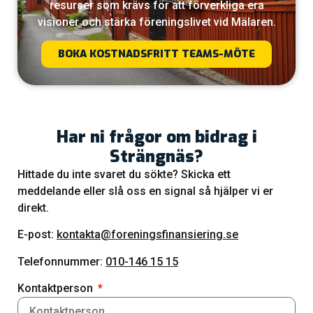
resurser som krävs för att förverkliga era
visioner och stärka föreningslivet vid Mälaren.
BOKA KOSTNADSFRITT TEAMS-MÖTE
Har ni frågor om bidrag i
Strängnäs?
Hittade du inte svaret du sökte? Skicka ett
meddelande eller slå oss en signal så hjälper vi er
direkt.
E-post:
kontakta@foreningsfinansiering.se
Telefonnummer:
010-146 15 15
Kontaktperson