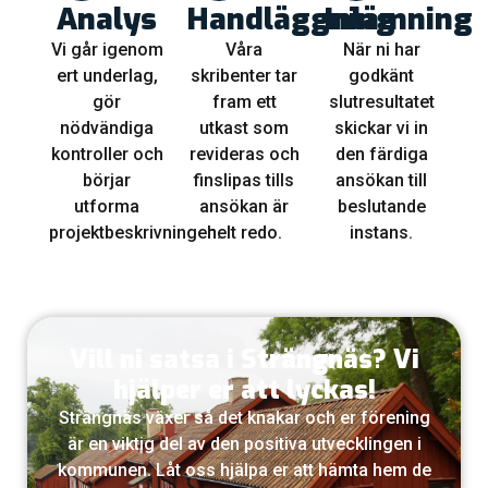
Analys
Handläggning
Inlämning
Vi går igenom
Våra
När ni har
ert underlag,
skribenter tar
godkänt
gör
fram ett
slutresultatet
nödvändiga
utkast som
skickar vi in
kontroller och
revideras och
den färdiga
börjar
finslipas tills
ansökan till
utforma
ansökan är
beslutande
projektbeskrivningen.
helt redo.
instans.
Vill ni satsa i Strängnäs? Vi
hjälper er att lyckas!
Strängnäs växer så det knakar och er förening
är en viktig del av den positiva utvecklingen i
kommunen. Låt oss hjälpa er att hämta hem de