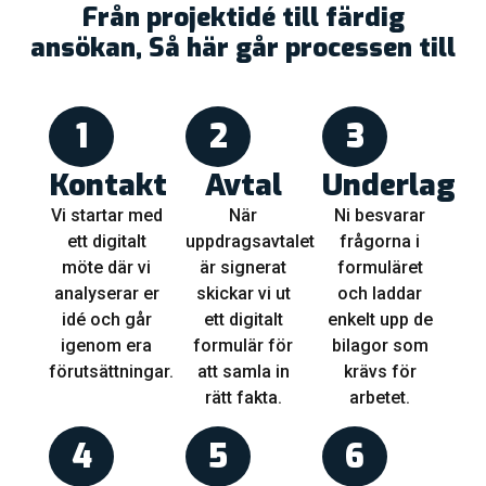
Från projektidé till färdig
ansökan, Så här går processen till
1
2
3
Kontakt
Avtal
Underlag
Vi startar med
När
Ni besvarar
ett digitalt
uppdragsavtalet
frågorna i
möte där vi
är signerat
formuläret
analyserar er
skickar vi ut
och laddar
idé och går
ett digitalt
enkelt upp de
igenom era
formulär för
bilagor som
förutsättningar.
att samla in
krävs för
rätt fakta.
arbetet.
4
5
6