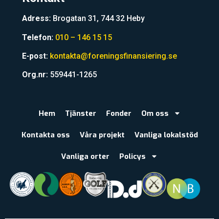
Adress:
Brogatan 31, 744 32 Heby
Telefon:
010 – 146 15 15
E-post:
kontakta@foreningsfinansiering.se
Org.nr:
559441-1265
Hem
Tjänster
Fonder
Om oss
Kontakta oss
Våra projekt
Vanliga lokalstöd
Vanliga orter
Policys