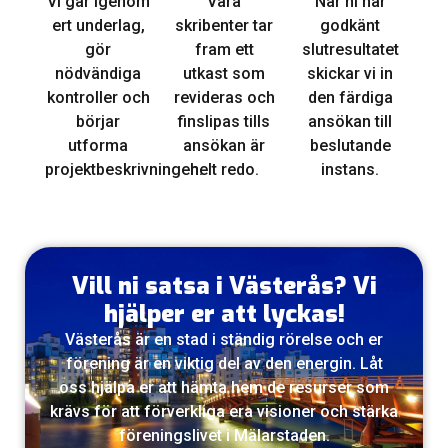
Vi går igenom
Våra
När ni har
ert underlag,
skribenter tar
godkänt
gör
fram ett
slutresultatet
nödvändiga
utkast som
skickar vi in
kontroller och
revideras och
den färdiga
börjar
finslipas tills
ansökan till
utforma
ansökan är
beslutande
projektbeskrivningen.
helt redo.
instans.
Vill ni satsa i Västerås? Vi
hjälper er att lyckas!
Västerås är en stad i ständig rörelse och er
förening är en viktig del av den energin. Låt
oss hjälpa er att hämta hem de resurser som
krävs för att förverkliga era visioner och stärka
föreningslivet i Mälarstaden.