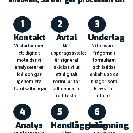
1
2
3
Kontakt
Avtal
Underlag
Vi startar med
När
Ni besvarar
ett digitalt
uppdragsavtalet
frågorna i
möte där vi
är signerat
formuläret
analyserar er
skickar vi ut
och laddar
idé och går
ett digitalt
enkelt upp de
igenom era
formulär för
bilagor som
förutsättningar.
att samla in
krävs för
rätt fakta.
arbetet.
4
5
6
Analys
Handläggning
Inlämning