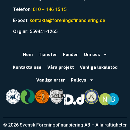
Telefon:
010 – 146 15 15
E-post:
kontakta@foreningsfinansiering.se
Org.nr:
559441-1265
Hem
Tjänster
Fonder
Om oss
Kontakta oss
Våra projekt
Vanliga lokalstöd
Vanliga orter
Policys
© 2026 Svensk Föreningsfinansiering AB – Alla rättigheter